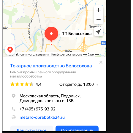
Когда ремонт выгоднее
покупки?
Ремонт планетарного
редуктора
Как снизить затраты на
ремонт оборудования
Как отремонтировать
редуктор?
Наши работы