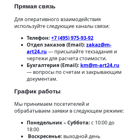
Зубчатые механизмы
Прямая связь
Зубчатые рейки
Зубчатая шестерня
Зубчатые колеса
Для оперативного взаимодействия
Зубчатая муфта
используйте следующие каналы связи:
Шестерня по образцу
Фрикционные диски
Телефон:
+7 (495) 975-93-92
Колесные пары для вагонов
Отдел заказов (Email):
zakaz@m-
Барабаны
art24.ru
— присылайте техзадания и
Шкивы
Ступицы
чертежи для расчета стоимости.
Детали редуктора
Бухгалтерия (Email):
km@m-art24.ru
Детали на ЧПУ
— вопросы по счетам и закрывающим
О нас
документам.
О компании
Отзывы
Контакты
График работы
Сотрудники производства
Для юридических лиц и ИП
Мы принимаем посетителей и
Парк оборудования токарного цеха
обрабатываем заявки в следующем режиме:
Доставка и оплата
Вакансии
Понедельник – Суббота:
с 10:00 до
Новости
18:00
FAQ
Статьи
Воскресенье:
выходной день