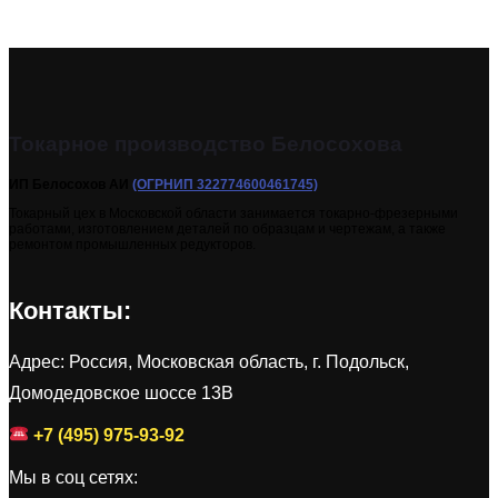
Токарное производство Белосохова
ИП Белосохов АИ
(ОГРНИП 322774600461745)
Токарный цех в Московской области занимается токарно-фрезерными
работами, изготовлением деталей по образцам и чертежам, а также
ремонтом промышленных редукторов.
Контакты:
Адрес: Россия, Московская область, г. Подольск,
Домодедовское шоссе 13В
+7 (495) 975-93-92
Мы в соц сетях: