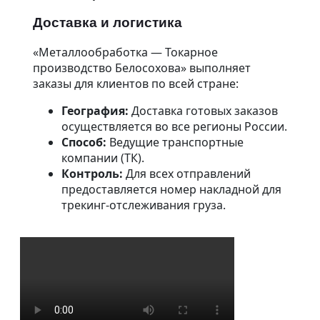
Когда ремонт выгоднее
покупки?
Доставка и логистика
Ремонт планетарного
редуктора
«Металлообработка — Токарное
Как снизить затраты на
производство Белосохова» выполняет
ремонт оборудования
Как отремонтировать
заказы для клиентов по всей стране:
редуктор?
Наши работы
География:
Доставка готовых заказов
осуществляется во все регионы России.
Способ:
Ведущие транспортные
компании (ТК).
Контроль:
Для всех отправлений
предоставляется номер накладной для
трекинг-отслеживания груза.