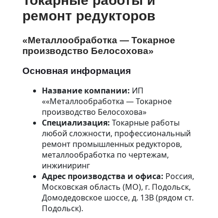
Токарные работы и
Развертка отверстий
ремонт редукторов
Зуборезные работы
Зубодолбежные работы
Шлифование
«Металлообработка — Токарное
Ремонт оборудования
производство Белосохова»
Запчасти для автогрейдера
Запчасти для
Основная информация
грузоподъемного крана
Запчасти для козлового крана
Машиностроительные
Название компании:
ИП
компоненты
««Металлообработка — Токарное
Промышленный вал
производство Белосохова»
Конструирование
Специализация:
Токарные работы
Инженерно —
конструкторское бюро
любой сложности, профессиональный
Реверс инжиниринг
ремонт промышленных редукторов,
Детали на заказ
металлообработка по чертежам,
Втулки
инжиниринг
Валы
Раскатные кольца
Адрес производства и офиса:
Россия,
Шестерня
Московская область (МО), г. Подольск,
Шевронная шестерня
Домодедовское шоссе, д. 13В (рядом ст.
Червячные пары
Подольск).
Гипоидная пара