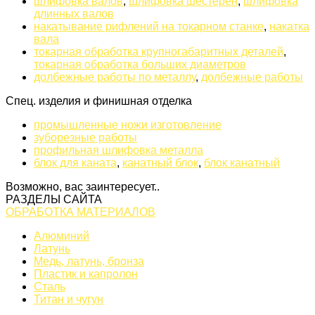
шлифовка валов
,
шлифовка шестерен
,
шлифовка
длинных валов
накатывание рифлений на токарном станке
,
накатка
вала
токарная обработка крупногабаритных деталей
,
токарная обработка больших диаметров
долбежные работы по металлу
,
долбежные работы
Спец. изделия и финишная отделка
промышленные ножи изготовление
зуборезные работы
профильная шлифовка металла
блок для каната
,
канатный блок
,
блок канатный
Возможно, вас заинтересует..
РАЗДЕЛЫ САЙТА
ОБРАБОТКА МАТЕРИАЛОВ
Алюминий
Латунь
Медь, латунь, бронза
Пластик и капролон
Сталь
Титан и чугун