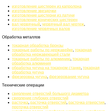
изготовление шестерен из капролона
изготовление звездочки
изготовление шестерни из латуни
изготовление конических шестерен
вал червячный
,
червячный вал чертеж
,
изготовление червячных валов
Обработка металлов
токарная обработка бронзы
токарные работы по нержавейке
,
токарная
обработка нержавеющей стали
токарные работы по алюминию
,
токарная
обработка алюминия
обработка чугуна на токарном станке
,
токарная
обработка чугуна
фрезеровка чугуна
,
фрезерование чугуна
Технические операции
сверление отверстий большого диаметра
сверление глубоких отверстий
расточка
,
расточка отверстий
,
расточка отверстия
,
проточка отверстий