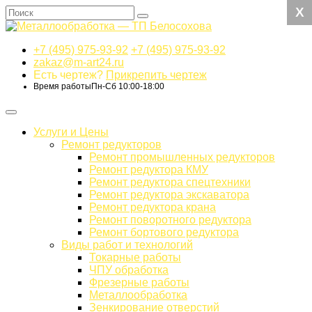
X
X
X
X
+7 (495) 975-93-92
+7 (495) 975-93-92
zakaz@m-art24.ru
Есть чертеж?
Прикрепить чертеж
Время работы
Пн-Сб 10:00-18:00
Услуги и Цены
Ремонт редукторов
Ремонт промышленных редукторов
Ремонт редуктора КМУ
Ремонт редуктора спецтехники
Ремонт редуктора экскаватора
Ремонт редуктора крана
Ремонт поворотного редуктора
Ремонт бортового редуктора
Виды работ и технологий
Токарные работы
ЧПУ обработка
Фрезерные работы
Металлообработка
Зенкирование отверстий