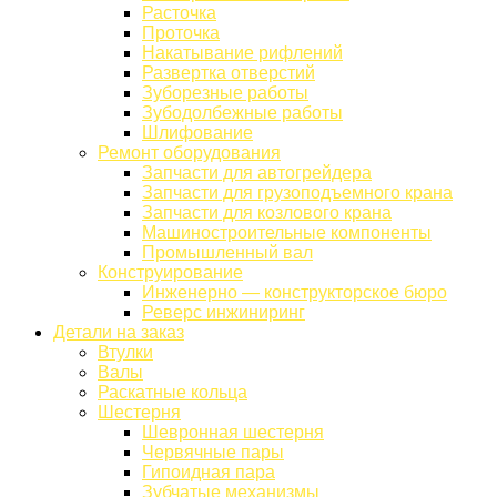
Расточка
Проточка
Накатывание рифлений
Развертка отверстий
Зуборезные работы
Зубодолбежные работы
Шлифование
Ремонт оборудования
Запчасти для автогрейдера
Запчасти для грузоподъемного крана
Запчасти для козлового крана
Машиностроительные компоненты
Промышленный вал
Конструирование
Инженерно — конструкторское бюро
Реверс инжиниринг
Детали на заказ
Втулки
Валы
Раскатные кольца
Шестерня
Шевронная шестерня
Червячные пары
Гипоидная пара
Зубчатые механизмы