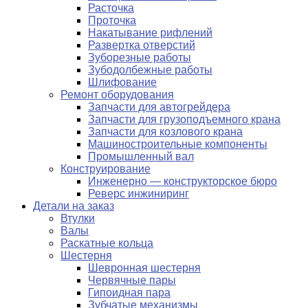
Расточка
Проточка
Накатывание рифлений
Развертка отверстий
Зуборезные работы
Зубодолбежные работы
Шлифование
Ремонт оборудования
Запчасти для автогрейдера
Запчасти для грузоподъемного крана
Запчасти для козлового крана
Машиностроительные компоненты
Промышленный вал
Конструирование
Инженерно — конструкторское бюро
Реверс инжиниринг
Детали на заказ
Втулки
Валы
Раскатные кольца
Шестерня
Шевронная шестерня
Червячные пары
Гипоидная пара
Зубчатые механизмы