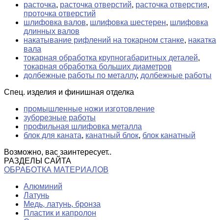
расточка
,
расточка отверстий
,
расточка отверстия
,
проточка отверстий
шлифовка валов
,
шлифовка шестерен
,
шлифовка
длинных валов
накатывание рифлений на токарном станке
,
накатка
вала
токарная обработка крупногабаритных деталей
,
токарная обработка больших диаметров
долбежные работы по металлу
,
долбежные работы
Спец. изделия и финишная отделка
промышленные ножи изготовление
зуборезные работы
профильная шлифовка металла
блок для каната
,
канатный блок
,
блок канатный
Возможно, вас заинтересует..
РАЗДЕЛЫ САЙТА
ОБРАБОТКА МАТЕРИАЛОВ
Алюминий
Латунь
Медь, латунь, бронза
Пластик и капролон