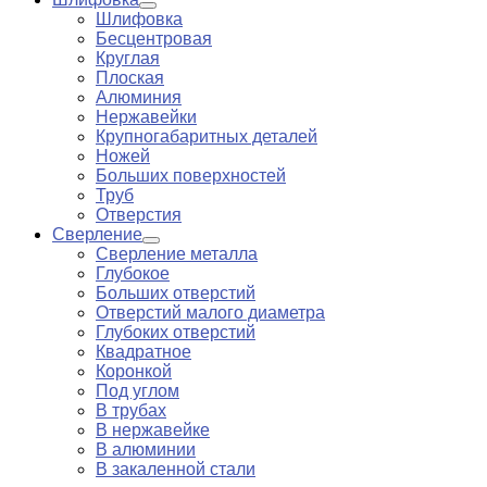
Шлифовка
Бесцентровая
Круглая
Плоская
Алюминия
Нержавейки
Крупногабаритных деталей
Ножей
Больших поверхностей
Труб
Отверстия
Сверление
Сверление металла
Глубокое
Больших отверстий
Отверстий малого диаметра
Глубоких отверстий
Квадратное
Коронкой
Под углом
В трубах
В нержавейке
В алюминии
В закаленной стали