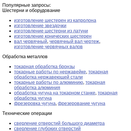
Популярные запросы:
Шестерни и оборудование
изготовление шестерен из капролона
изготовление звездочки
изготовление шестерни из латуни
изготовление конических шестерен
вал червячный
,
червячный вал чертеж
,
изготовление червячных валов
Обработка металлов
токарная обработка бронзы
токарные работы по нержавейке
,
токарная
обработка нержавеющей стали
токарные работы по алюминию
,
токарная
обработка алюминия
обработка чугуна на токарном станке
,
токарная
обработка чугуна
фрезеровка чугуна
,
фрезерование чугуна
Технические операции
сверление отверстий большого диаметра
сверление глубоких отверстий