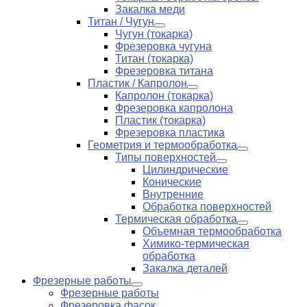
Закалка меди
Титан / Чугун
Чугун (токарка)
Фрезеровка чугуна
Титан (токарка)
Фрезеровка титана
Пластик / Капролон
Капролон (токарка)
Фрезеровка капролона
Пластик (токарка)
Фрезеровка пластика
Геометрия и термообработка
Типы поверхностей
Цилиндрические
Конические
Внутренние
Обработка поверхностей
Термическая обработка
Объемная термообработка
Химико-термическая
обработка
Закалка деталей
Фрезерные работы
Фрезерные работы
Фрезеровка фасок