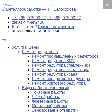
X
X
X
X
+7 (495) 975-93-92
+7 (495) 975-93-92
zakaz@m-art24.ru
Есть чертеж?
Прикрепить чертеж
Время работы
Пн-Сб 10:00-18:00
Услуги и Цены
Ремонт редукторов
Ремонт промышленных редукторов
Ремонт редуктора КМУ
Ремонт редуктора спецтехники
Ремонт редуктора экскаватора
Ремонт редуктора крана
Ремонт поворотного редуктора
Ремонт бортового редуктора
Виды работ и технологий
Токарные работы
ЧПУ обработка
Фрезерные работы
Металлообработка
Зенкирование отверстий