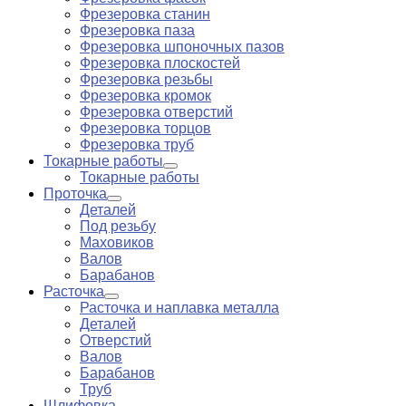
Фрезеровка станин
Фрезеровка паза
Фрезеровка шпоночных пазов
Фрезеровка плоскостей
Фрезеровка резьбы
Фрезеровка кромок
Фрезеровка отверстий
Фрезеровка торцов
Фрезеровка труб
Токарные работы
Токарные работы
Проточка
Деталей
Под резьбу
Маховиков
Валов
Барабанов
Расточка
Расточка и наплавка металла
Деталей
Отверстий
Валов
Барабанов
Труб
Шлифовка