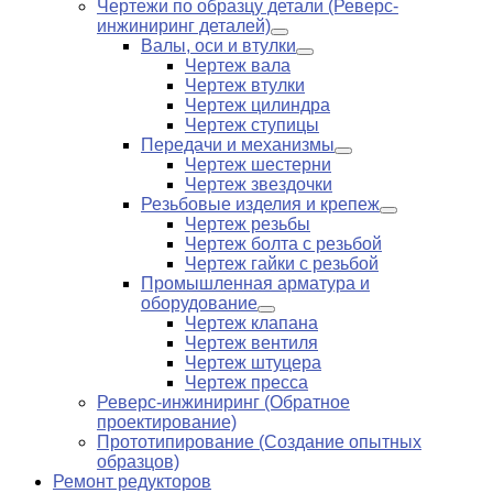
Чертежи по образцу детали (Реверс-
инжиниринг деталей)
Валы, оси и втулки
Чертеж вала
Чертеж втулки
Чертеж цилиндра
Чертеж ступицы
Передачи и механизмы
Чертеж шестерни
Чертеж звездочки
Резьбовые изделия и крепеж
Чертеж резьбы
Чертеж болта с резьбой
Чертеж гайки с резьбой
Промышленная арматура и
оборудование
Чертеж клапана
Чертеж вентиля
Чертеж штуцера
Чертеж пресса
Реверс-инжиниринг (Обратное
проектирование)
Прототипирование (Создание опытных
образцов)
Ремонт редукторов