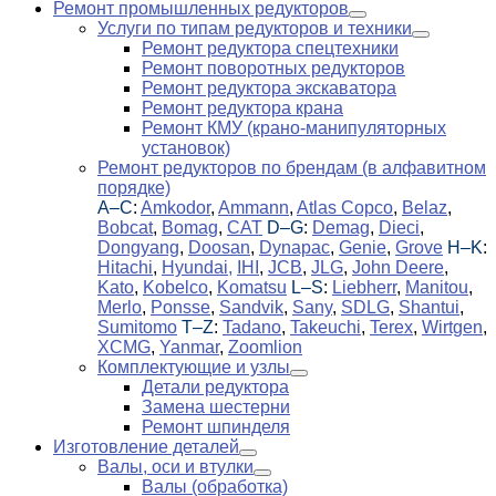
Ремонт промышленных редукторов
Услуги по типам редукторов и техники
Ремонт редуктора спецтехники
Ремонт поворотных редукторов
Ремонт редуктора экскаватора
Ремонт редуктора крана
Ремонт КМУ (крано-манипуляторных
установок)
Ремонт редукторов по брендам (в алфавитном
порядке)
A–C
:
Amkodor
,
Ammann
,
Atlas Copco
,
Belaz
,
Bobcat
,
Bomag
,
CAT
D–G
:
Demag
,
Dieci
,
Dongyang
,
Doosan
,
Dynapac
,
Genie
,
Grove
H–K
:
Hitachi
,
Hyundai,
IHI
,
JCB
,
JLG
,
John Deere
,
Kato
,
Kobelco
,
Komatsu
L–S
:
Liebherr
,
Manitou
,
Merlo
,
Ponsse
,
Sandvik
,
Sany
,
SDLG
,
Shantui
,
Sumitomo
T–Z
:
Tadano
,
Takeuchi
,
Terex
,
Wirtgen
,
XCMG
,
Yanmar
,
Zoomlion
Комплектующие и узлы
Детали редуктора
Замена шестерни
Ремонт шпинделя
Изготовление деталей
Валы, оси и втулки
Валы (обработка)