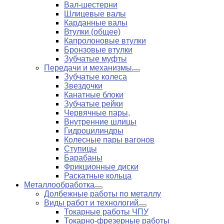
Вал-шестерни
Шлицевые валы
Карданные валы
Втулки (общее)
Капролоновые втулки
Бронзовые втулки
Зубчатые муфты
Передачи и механизмы
Зубчатые колеса
Звездочки
Канатные блоки
Зубчатые рейки
Червячные пары,
Внутренние шлицы
Гидроцилиндры
Колесные пары вагонов
Ступицы
Барабаны
Фрикционные диски
Раскатные кольца
Металлообработка
Долбежные работы по металлу
Виды работ и технологий
Токарные работы ЧПУ
Токарно-фрезерные работы