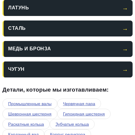
→
ЛАТУНЬ
→
СТАЛЬ
→
МЕДЬ И БРОНЗА
→
ЧУГУН
Детали, которые мы изготавливаем:
Промышленные валы
Червячная пара
Шевронная шестерня
Гипоидная шестерня
Раскатные кольца
Зубчатые кольца
Карданный вал
Корпус редуктора