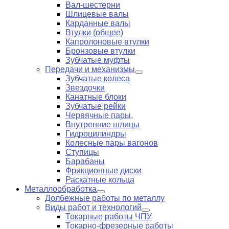
Вал-шестерни
Шлицевые валы
Карданные валы
Втулки (общее)
Капролоновые втулки
Бронзовые втулки
Зубчатые муфты
Передачи и механизмы
Зубчатые колеса
Звездочки
Канатные блоки
Зубчатые рейки
Червячные пары,
Внутренние шлицы
Гидроцилиндры
Колесные пары вагонов
Ступицы
Барабаны
Фрикционные диски
Раскатные кольца
Металлообработка
Долбежные работы по металлу
Виды работ и технологий
Токарные работы ЧПУ
Токарно-фрезерные работы