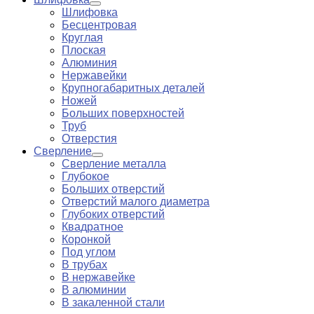
Шлифовка
Бесцентровая
Круглая
Плоская
Алюминия
Нержавейки
Крупногабаритных деталей
Ножей
Больших поверхностей
Труб
Отверстия
Сверление
Сверление металла
Глубокое
Больших отверстий
Отверстий малого диаметра
Глубоких отверстий
Квадратное
Коронкой
Под углом
В трубах
В нержавейке
В алюминии
В закаленной стали