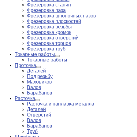
Фрезеровка станин
Фрезеровка паза
Фрезеровка шпоночных пазов
Фрезеровка плоскостей
Фрезеровка резьбы
Фрезеровка кромок
Фрезеровка отверстий
Фрезеровка торцов
Фрезеровка труб
Токарные работы
Токарные работы
Проточка
Деталей
Под резьбу
Маховиков
Валов
Барабанов
Расточка
Расточка и наплавка металла
Деталей
Отверстий
Валов
Барабанов
Труб
Шлифовка