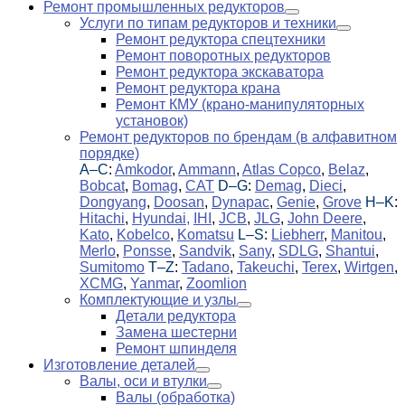
Ремонт промышленных редукторов
Услуги по типам редукторов и техники
Ремонт редуктора спецтехники
Ремонт поворотных редукторов
Ремонт редуктора экскаватора
Ремонт редуктора крана
Ремонт КМУ (крано-манипуляторных
установок)
Ремонт редукторов по брендам (в алфавитном
порядке)
A–C
:
Amkodor
,
Ammann
,
Atlas Copco
,
Belaz
,
Bobcat
,
Bomag
,
CAT
D–G
:
Demag
,
Dieci
,
Dongyang
,
Doosan
,
Dynapac
,
Genie
,
Grove
H–K
:
Hitachi
,
Hyundai,
IHI
,
JCB
,
JLG
,
John Deere
,
Kato
,
Kobelco
,
Komatsu
L–S
:
Liebherr
,
Manitou
,
Merlo
,
Ponsse
,
Sandvik
,
Sany
,
SDLG
,
Shantui
,
Sumitomo
T–Z
:
Tadano
,
Takeuchi
,
Terex
,
Wirtgen
,
XCMG
,
Yanmar
,
Zoomlion
Комплектующие и узлы
Детали редуктора
Замена шестерни
Ремонт шпинделя
Изготовление деталей
Валы, оси и втулки
Валы (обработка)