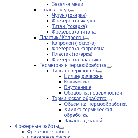
Закалка меди
Титан / Чугун
Чугун (токарка)
Фрезеровка чугуна
Титан (токарка)
Фрезеровка титана
Пластик / Капролон
Капролон (токарка)
Фрезеровка капролона
Пластик (токарка)
Фрезеровка пластика
Геометрия и термообработка
Типы поверхностей
Цилиндрические
Конические
Внутренние
Обработка поверхностей
Термическая обработка
Объемная термообработка
Химико-термическая
обработка
Закалка деталей
Фрезерные работы
Фрезерные работы
Фрезеровка фасок