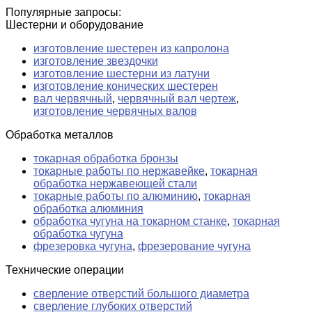
Популярные запросы:
Шестерни и оборудование
изготовление шестерен из капролона
изготовление звездочки
изготовление шестерни из латуни
изготовление конических шестерен
вал червячный
,
червячный вал чертеж
,
изготовление червячных валов
Обработка металлов
токарная обработка бронзы
токарные работы по нержавейке
,
токарная
обработка нержавеющей стали
токарные работы по алюминию
,
токарная
обработка алюминия
обработка чугуна на токарном станке
,
токарная
обработка чугуна
фрезеровка чугуна
,
фрезерование чугуна
Технические операции
сверление отверстий большого диаметра
сверление глубоких отверстий