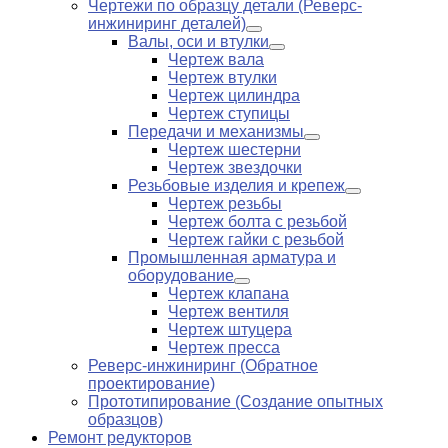
Чертежи по образцу детали (Реверс-
инжиниринг деталей)
Валы, оси и втулки
Чертеж вала
Чертеж втулки
Чертеж цилиндра
Чертеж ступицы
Передачи и механизмы
Чертеж шестерни
Чертеж звездочки
Резьбовые изделия и крепеж
Чертеж резьбы
Чертеж болта с резьбой
Чертеж гайки с резьбой
Промышленная арматура и
оборудование
Чертеж клапана
Чертеж вентиля
Чертеж штуцера
Чертеж пресса
Реверс-инжиниринг (Обратное
проектирование)
Прототипирование (Создание опытных
образцов)
Ремонт редукторов