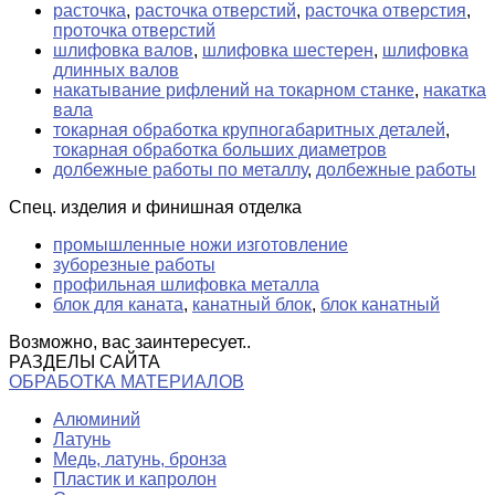
расточка
,
расточка отверстий
,
расточка отверстия
,
проточка отверстий
шлифовка валов
,
шлифовка шестерен
,
шлифовка
длинных валов
накатывание рифлений на токарном станке
,
накатка
вала
токарная обработка крупногабаритных деталей
,
токарная обработка больших диаметров
долбежные работы по металлу
,
долбежные работы
Спец. изделия и финишная отделка
промышленные ножи изготовление
зуборезные работы
профильная шлифовка металла
блок для каната
,
канатный блок
,
блок канатный
Возможно, вас заинтересует..
РАЗДЕЛЫ САЙТА
ОБРАБОТКА МАТЕРИАЛОВ
Алюминий
Латунь
Медь, латунь, бронза
Пластик и капролон