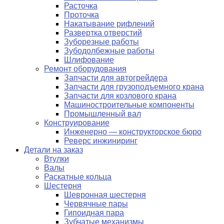
Расточка
Проточка
Накатывание рифлений
Развертка отверстий
Зуборезные работы
Зубодолбежные работы
Шлифование
Ремонт оборудования
Запчасти для автогрейдера
Запчасти для грузоподъемного крана
Запчасти для козлового крана
Машиностроительные компоненты
Промышленный вал
Конструирование
Инженерно — конструкторское бюро
Реверс инжиниринг
Детали на заказ
Втулки
Валы
Раскатные кольца
Шестерня
Шевронная шестерня
Червячные пары
Гипоидная пара
Зубчатые механизмы