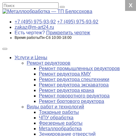
X
X
X
X
+7 (495) 975-93-92
+7 (495) 975-93-92
zakaz@m-art24.ru
Есть чертеж?
Прикрепить чертеж
Время работы
Пн-Сб 10:00-18:00
Услуги и Цены
Ремонт редукторов
Ремонт промышленных редукторов
Ремонт редуктора КМУ
Ремонт редуктора спецтехники
Ремонт редуктора экскаватора
Ремонт редуктора крана
Ремонт поворотного редуктора
Ремонт бортового редуктора
Виды работ и технологий
Токарные работы
ЧПУ обработка
Фрезерные работы
Металлообработка
Зенкирование отверстий