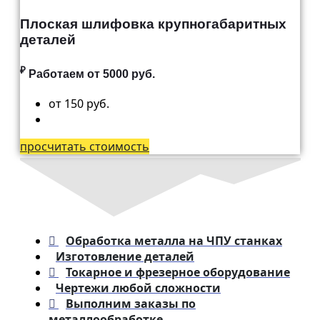
Развертка отверстий
Плоская шлифовка крупногабаритных
Зуборезные работы
Зубодолбежные работы
деталей
Шлифование
Ремонт оборудования
₽
Работаем от 5000 руб.
Запчасти для автогрейдера
Запчасти для
от 150 руб.
грузоподъемного крана
Запчасти для козлового крана
Машиностроительные
компоненты
просчитать стоимость
Промышленный вал
Конструирование
Инженерно —
конструкторское бюро
Реверс инжиниринг
Детали на заказ
Втулки
Обработка металла на ЧПУ станках
Валы
Изготовление деталей
Раскатные кольца
Шестерня
Токарное и фрезерное оборудование
Шевронная шестерня
Чертежи любой сложности
Червячные пары
Выполним заказы по
Гипоидная пара
металлообработке