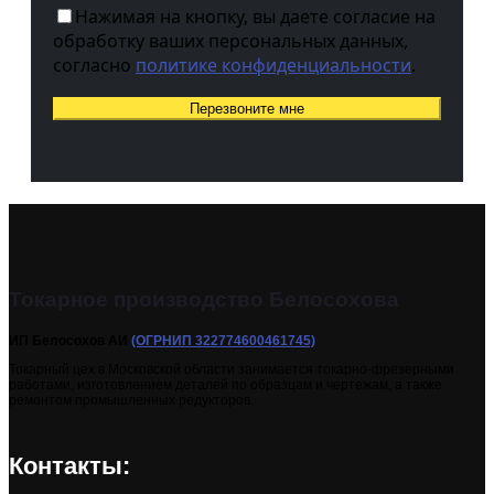
Нажимая на кнопку, вы даете согласие на
обработку ваших персональных данных,
согласно
политике конфиденциальности
.
Токарное производство Белосохова
ИП Белосохов АИ
(ОГРНИП 322774600461745)
Токарный цех в Московской области занимается токарно-фрезерными
работами, изготовлением деталей по образцам и чертежам, а также
ремонтом промышленных редукторов.
Контакты: