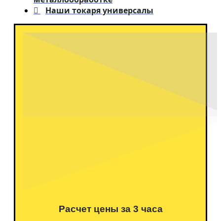
Зубчатые механизмы
Наши токаря универсалы
Зубчатые рейки
Зубчатая шестерня
Зубчатые колеса
Зубчатая муфта
Шестерня по образцу
Фрикционные диски
Колесные пары для вагонов
Барабаны
Шкивы
Ступицы
Детали редуктора
Детали на ЧПУ
О нас
О компании
Отзывы
Контакты
Сотрудники производства
Для юридических лиц и ИП
Парк оборудования токарного цеха
Доставка и оплата
Вакансии
Новости
FAQ
Расчет цены за 3 часа
Статьи