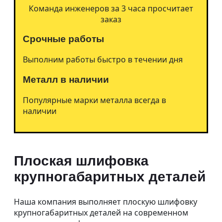
Когда ремонт выгоднее
Команда инженеров за 3 часа просчитает
покупки?
заказ
Ремонт планетарного
редуктора
Как снизить затраты на
Срочные работы
ремонт оборудования
Как отремонтировать
Выполним работы быстро в течении дня
редуктор?
Наши работы
Металл в наличии
Популярные марки металла всегда в
наличии
Плоская шлифовка
крупногабаритных деталей
Наша компания выполняет плоскую шлифовку
крупногабаритных деталей на современном