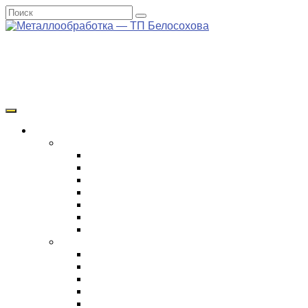
+7 (495) 975-93-92
zakaz@m-art24.ru
Есть чертеж?
Прикрепить чертеж
Время работы
Пн-Сб 10:00-18:00
Услуги и Цены
Ремонт редукторов
Ремонт промышленных редукторов
Ремонт редуктора КМУ
Ремонт редуктора спецтехники
Ремонт редуктора экскаватора
Ремонт редуктора крана
Ремонт поворотного редуктора
Ремонт бортового редуктора
Виды работ и технологий
Токарные работы
ЧПУ обработка
Фрезерные работы
Металлообработка
Зенкирование отверстий