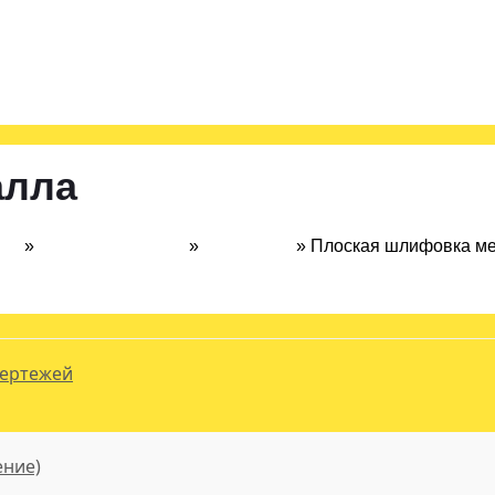
ния
алла
ная
»
Токарные работы
»
Шлифовка
»
Плоская шлифовка м
чертежей
ение)