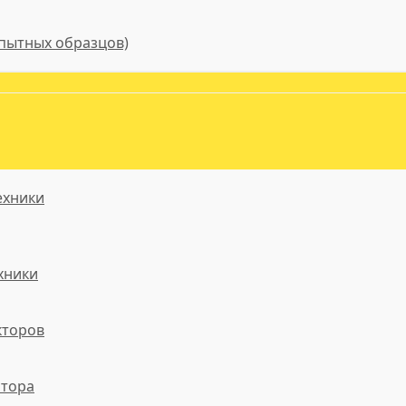
пытных образцов)
ехники
хники
кторов
атора