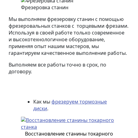
Когда ремонт выгоднее
покупки?
Фрезеровка станин
Ремонт планетарного
редуктора
Мы выполняем фрезеровку станин с помощью
Как снизить затраты на
фрезеровальных станков с торцевыми фрезами.
ремонт оборудования
Используя в своей работе только современное
Как отремонтировать
и высокотехнологичное оборудование,
редуктор?
Наши работы
применяя опыт нашим мастеров, мы
гарантируем качественное выполнение работы.
Выполняем все работы точно в срок, по
договору.
Как мы
фрезеруем тормозные
диски
.
Восстановление станины токарного