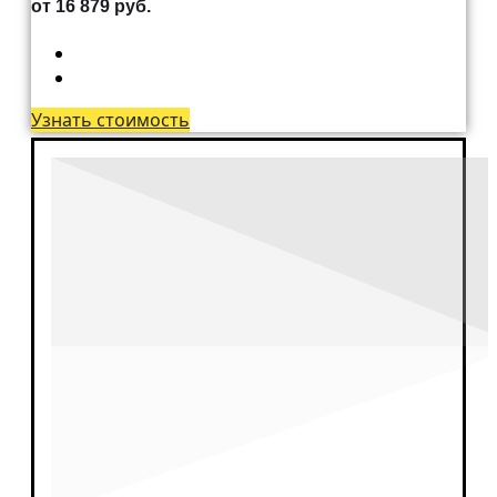
от 16 879 руб.
Развертка отверстий
Зуборезные работы
Зубодолбежные работы
Шлифование
Ремонт оборудования
Узнать стоимость
Запчасти для автогрейдера
Запчасти для
грузоподъемного крана
Запчасти для козлового крана
Машиностроительные
компоненты
Промышленный вал
Конструирование
Инженерно —
конструкторское бюро
Реверс инжиниринг
Детали на заказ
Втулки
Валы
Раскатные кольца
Шестерня
Шевронная шестерня
Червячные пары
Гипоидная пара