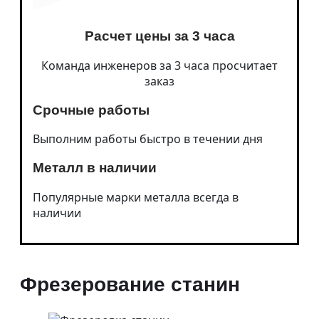
Зубчатые механизмы
Зубчатые рейки
Зубчатая шестерня
Расчет цены за 3 часа
Зубчатые колеса
Зубчатая муфта
Команда инженеров за 3 часа просчитает
Шестерня по образцу
Фрикционные диски
заказ
Колесные пары для вагонов
Барабаны
Срочные работы
Шкивы
Ступицы
Выполним работы быстро в течении дня
Детали редуктора
Детали на ЧПУ
Металл в наличии
О нас
О компании
Отзывы
Популярные марки металла всегда в
Контакты
наличии
Сотрудники производства
Для юридических лиц и ИП
Парк оборудования токарного цеха
Доставка и оплата
Вакансии
Фрезерование станин
Новости
FAQ
Статьи