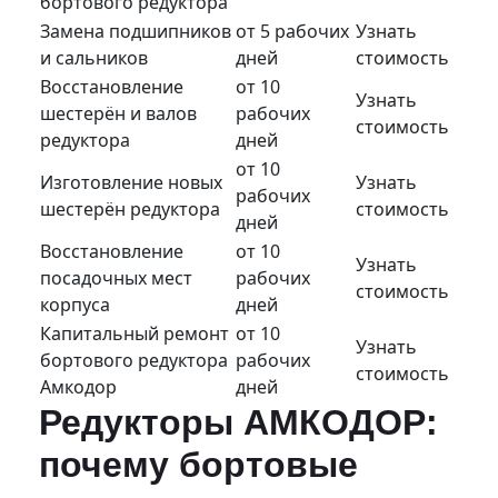
бортового редуктора
Замена подшипников
от 5 рабочих
Узнать
и сальников
дней
стоимость
Восстановление
от 10
Узнать
шестерён и валов
рабочих
стоимость
редуктора
дней
от 10
Изготовление новых
Узнать
рабочих
шестерён редуктора
стоимость
дней
Восстановление
от 10
Узнать
посадочных мест
рабочих
стоимость
корпуса
дней
Капитальный ремонт
от 10
Узнать
бортового редуктора
рабочих
стоимость
Амкодор
дней
Редукторы АМКОДОР:
почему бортовые