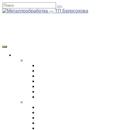
+7 (495) 975-93-92
zakaz@m-art24.ru
Есть чертеж?
Прикрепить чертеж
Время работы
Пн-Сб 10:00-18:00
Услуги и Цены
Ремонт редукторов
Ремонт промышленных редукторов
Ремонт редуктора КМУ
Ремонт редуктора спецтехники
Ремонт редуктора экскаватора
Ремонт редуктора крана
Ремонт поворотного редуктора
Ремонт бортового редуктора
Виды работ и технологий
Токарные работы
ЧПУ обработка
Фрезерные работы
Металлообработка
Зенкирование отверстий