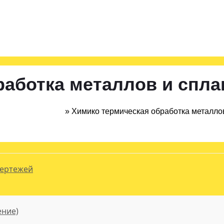
ния
работка металлов и спла
Токарные работы
»
Химико термическая обработка металло
чертежей
ение)