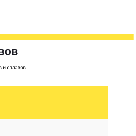
вов
в и сплавов