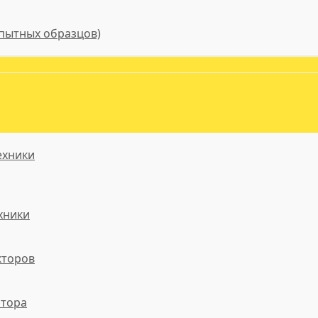
пытных образцов)
ехники
хники
кторов
атора