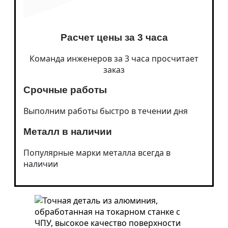
Зубчатые механизмы
Зубчатые рейки
Зубчатая шестерня
Зубчатые колеса
Расчет цены за 3 часа
Зубчатая муфта
Шестерня по образцу
Фрикционные диски
Команда инженеров за 3 часа просчитает
Колесные пары для вагонов
заказ
Барабаны
Шкивы
Срочные работы
Ступицы
Детали редуктора
Выполним работы быстро в течении дня
Детали на ЧПУ
О нас
О компании
Металл в наличии
Отзывы
Контакты
Популярные марки металла всегда в
Сотрудники производства
наличии
Для юридических лиц и ИП
Парк оборудования токарного цеха
Доставка и оплата
Вакансии
Новости
FAQ
Статьи