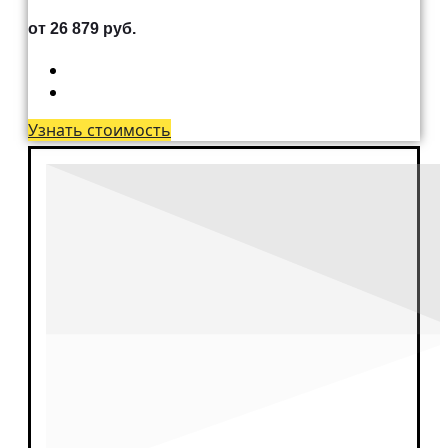
Развертка отверстий
от 26 879 руб.
Зуборезные работы
Зубодолбежные работы
Шлифование
Ремонт оборудования
Запчасти для автогрейдера
Запчасти для
Узнать стоимость
грузоподъемного крана
Запчасти для козлового крана
Машиностроительные
компоненты
Промышленный вал
Конструирование
Инженерно —
конструкторское бюро
Реверс инжиниринг
Детали на заказ
Втулки
Валы
Раскатные кольца
Шестерня
Шевронная шестерня
Червячные пары
Гипоидная пара